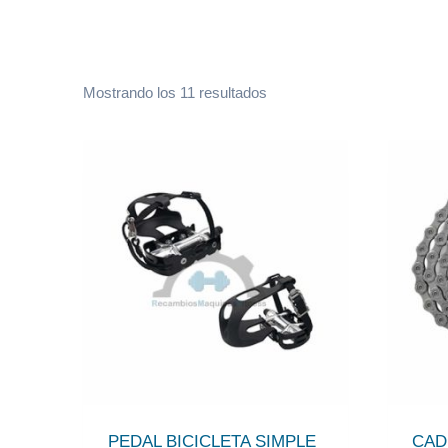
O
Mostrando los 11 resultados
r
d
e
n
a
d
o
p
o
r
p
PEDAL BICICLETA SIMPLE
CAD