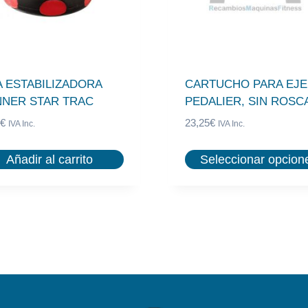
A ESTABILIZADORA
CARTUCHO PARA EJE
NNER STAR TRAC
PEDALIER, SIN ROSC
€
23,25
€
IVA Inc.
IVA Inc.
Añadir al carrito
Seleccionar opcion
E
s
t
e
p
r
o
d