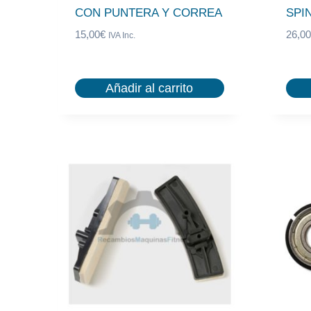
o
CON PUNTERA Y CORREA
SPI
p
15,00
€
26,00
IVA Inc.
u
l
a
Añadir al carrito
r
i
d
a
d