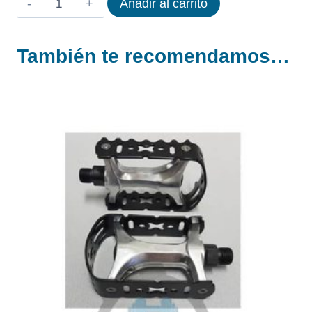
Añadir al carrito
DE
CALAS
También te recomendamos…
PARA
ZAPATILLAS
COMPATIBLE
SPD
cantidad