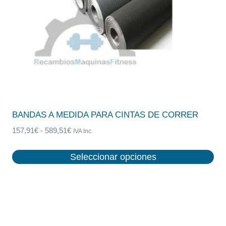
BANDAS A MEDIDA PARA CINTAS DE CORRER
Rango
157,91
€
-
589,51
€
IVA Inc.
de
precios:
Seleccionar opciones
desde
Este
157,91€
producto
hasta
tiene
589,51€
múltiples
variantes.