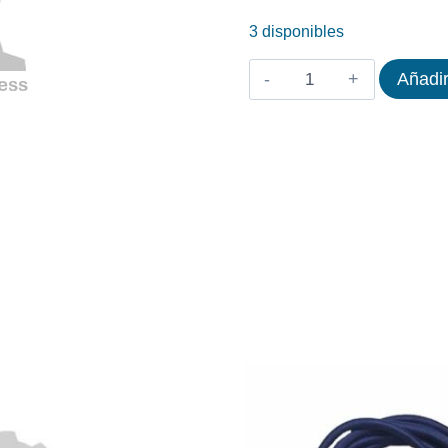
3 disponibles
VARILLA
Añadir
REGULACION
FRENO
SPINNER
SCHWINN
S5-
S7
cantidad