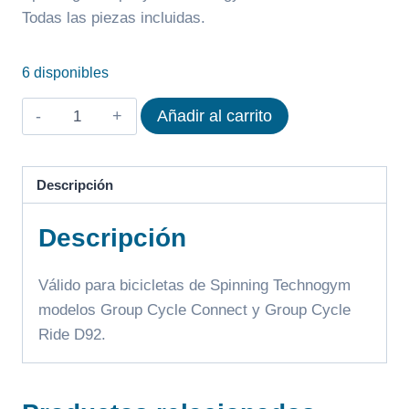
Todas las piezas incluidas.
6 disponibles
MANILLA
Añadir al carrito
AJUSTE
TECHNOGYM
GROUP
Descripción
CYCLE
Descripción
D92
cantidad
Válido para bicicletas de Spinning Technogym
modelos Group Cycle Connect y Group Cycle
Ride D92.