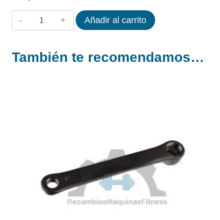
LEVA
Añadir al carrito
IZQUIERDA
ASSAULT
También te recomendamos…
BIKE
CLASSIC
cantidad