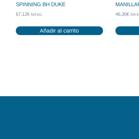
SPINNING BH DUKE
MANILLA
67,12
€
46,30
€
IVA Inc.
IVA I
Añadir al carrito