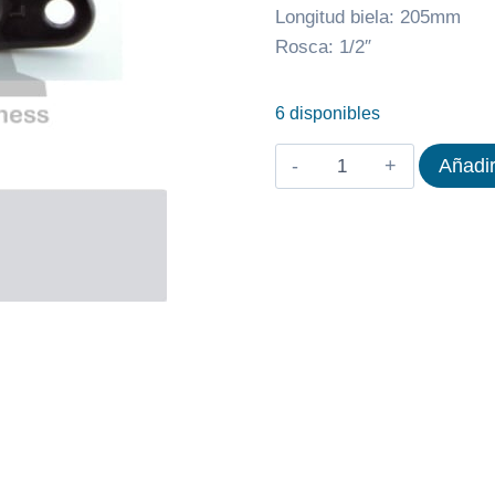
Longitud biela: 205mm
Rosca: 1/2″
6 disponibles
BIELA
Añadir
DERECHA
BICICLETA
SPINING
BH
DUKE
cantidad