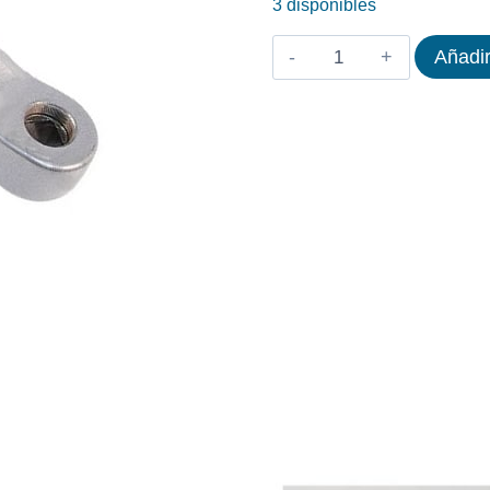
3 disponibles
BIELA
Añadir
IZQUIERDA
BICICLETA
KEISER
M3
COLOR
GRIS
cantidad