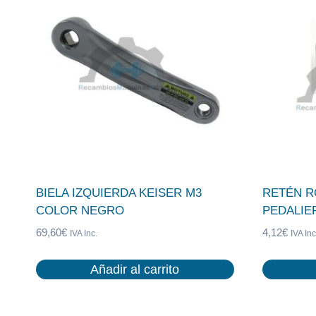
BIELA IZQUIERDA KEISER M3
RETÉN R
COLOR NEGRO
PEDALIE
69,60
€
4,12
€
IVA Inc.
IVA Inc
Añadir al carrito