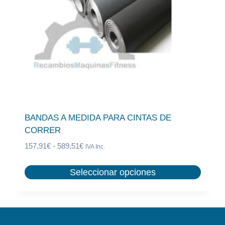
en
la
página
de
producto
BANDAS A MEDIDA PARA CINTAS DE
CORRER
Rango
157,91
€
-
589,51
€
IVA Inc.
de
precios:
Seleccionar opciones
desde
Este
157,91€
producto
hasta
tiene
589,51€