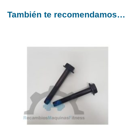
BICIS
También te recomendamos…
Y
ELIPTICAS
KEISER
M3
cantidad