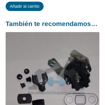
TAPA
Añadir al carrito
PALANCA
JOYSTIC
También te recomendamos…
TECHNOGYM
RUN
EXCITE
cantidad