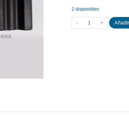
2 disponibles
TAPA
Añadir
GUIA
ASIENTO
TECHNOGYM
PURE
STRENGTH
cantidad