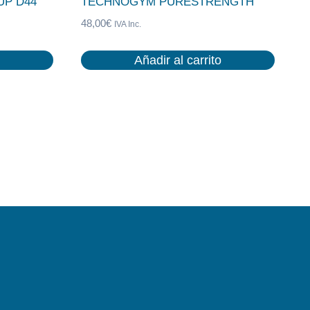
P D44
TECHNOGYM PURESTRENGTH
48,00
€
IVA Inc.
Añadir al carrito