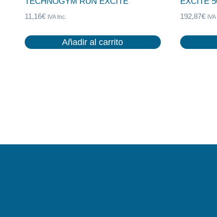
TECHNOGYM RUN EXCITE
EXCITE 5
11,16
€
192,87
€
IVA Inc.
IVA 
Añadir al carrito