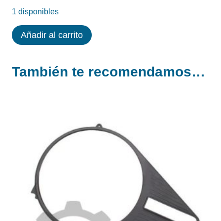
1 disponibles
SOPORTE
Añadir al carrito
DE
TABLET
También te recomendamos…
O
IPAD
PARA
KEISER
M3i
cantidad