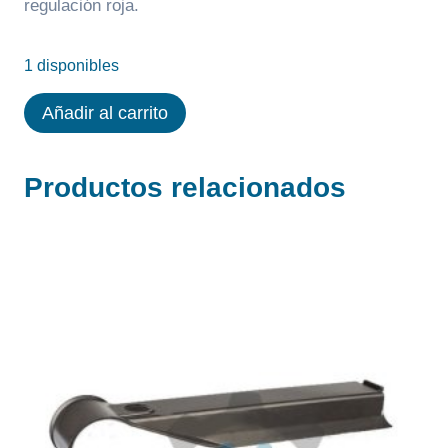
regulación roja.
1 disponibles
RUEDA
Añadir al carrito
POTENCIOMETRO
"GEAR
Productos relacionados
SENSOR"
KEISER
M3,
M5
cantidad