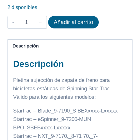
2 disponibles
PLETINA
Añadir al carrito
ZAPATA
FRENO
SPINNER
Descripción
STAR
Descripción
TRAC
cantidad
Pletina sujección de zapata de freno para
bicicletas estáticas de Spinning Star Trac.
Válido para los siguientes modelos:
Startrac – Blade_9-7190_S BEXxxxx-Lxxxxx
Startrac – eSpinner_9-7200-MUN
BPO_SBEBxxxx-Lxxxxx
Startrac – NXT_9-7170,_8-71 70,_7-