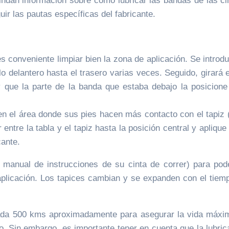
rindan información sobre como lubricar las bandas de las ci
ir las pautas específicas del fabricante.
es conveniente limpiar bien la zona de aplicación. Se introduc
o delantero hasta el trasero varias veces. Seguido, girará e
y que la parte de la banda que estaba debajo la posicione
 en el área donde sus pies hacen más contacto con el tapiz (
entre la tabla y el tapiz hasta la posición central y apliqu
cante.
 manual de instrucciones de su cinta de correr) para poder 
aplicación. Los tapices cambian y se expanden con el tiemp
 cada 500 kms aproximadamente para asegurar la vida máxi
. Sin embargo, es importante tener en cuenta que la lubri