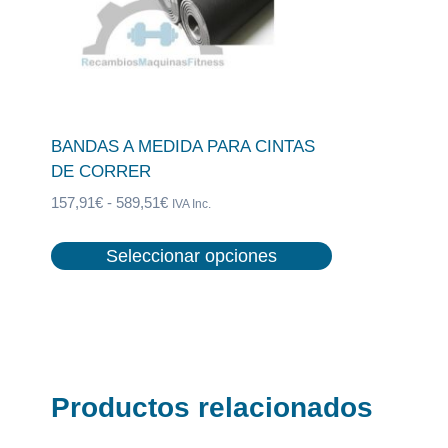
BANDAS A MEDIDA PARA CINTAS
DE CORRER
Rango
157,91
€
-
589,51
€
IVA Inc.
de
precios:
Seleccionar opciones
desde
Este
157,91€
producto
hasta
tiene
589,51€
múltiples
variantes.
Productos relacionados
Las
opciones