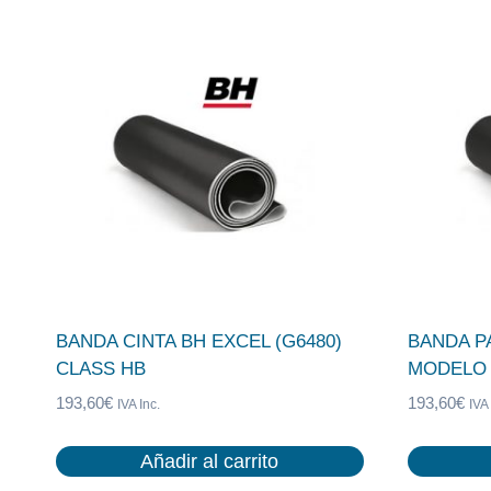
se
pueden
elegir
en
la
página
de
producto
BANDA CINTA BH EXCEL (G6480)
BANDA P
CLASS HB
MODELO 
193,60
€
193,60
€
IVA Inc.
IVA 
Añadir al carrito