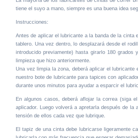
La mayoría de los fabricantes de cintas de correr b
tiene el suyo a mano, siempre es una buena idea segu
Instrucciones:
Antes de aplicar el lubricante a la banda de la cinta 
tablero. Una vez dentro, lo desplazará desde el rodill
introducido previamente) hasta girarlo 180 grados 
limpieza que hizo anteriormente.
Una vez limpia la zona, deberá aplicar el lubricante
nuestro bote de lubricante para tapices con aplicador 
durante unos minutos para ayudar a esparcir el lubri
En algunos casos, deberá aflojar la correa (siga el
aplicador. Luego volverá a apretarla después de la 
tensión de ellos cada vez que lubrique.
El tapiz de una cinta debe lubricarse ligeramente
lubricarla con más frecuencia que esperar demasiado