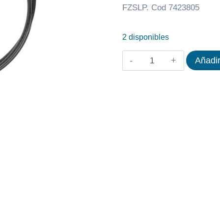
FZSLP. Cod 7423805
2 disponibles
CABLE
Añadir
LIFE
FITNESS
SEATED
LEG
PRESS
FZSLP
cantidad