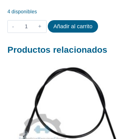
4 disponibles
CABLE
Añadir al carrito
LIFE
FITNESS
Productos relacionados
LEG
EXTENSION
FZLE
cantidad