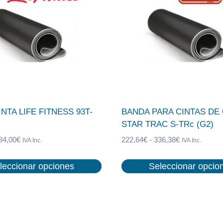
NTA LIFE FITNESS 93T-
BANDA PARA CINTAS DE
STAR TRAC S-TRc (G2)
Rango
Rango
84,00
€
222,64
€
-
336,38
€
IVA Inc.
IVA Inc.
de
de
precios:
precios:
leccionar opciones
Seleccionar opcio
desde
desde
Este
242,00€
222,64€
producto
hasta
hasta
tiene
484,00€
336,38€
múltiples