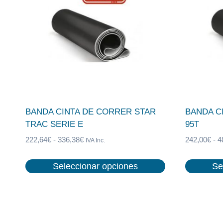
BANDA CINTA DE CORRER STAR
BANDA CI
TRAC SERIE E
95T
Rango
222,64
€
-
336,38
€
242,00
€
-
4
IVA Inc.
de
precios:
Seleccionar opciones
Se
desde
Este
Este
222,64€
producto
producto
hasta
tiene
tiene
336,38€
múltiples
múltiples