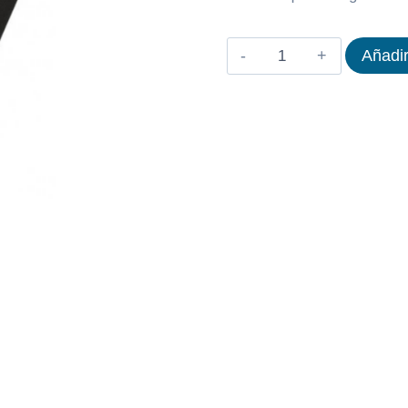
BANDA
Añadir
CINTAS
TECHNOGYM
RUN
LIVE
cantidad