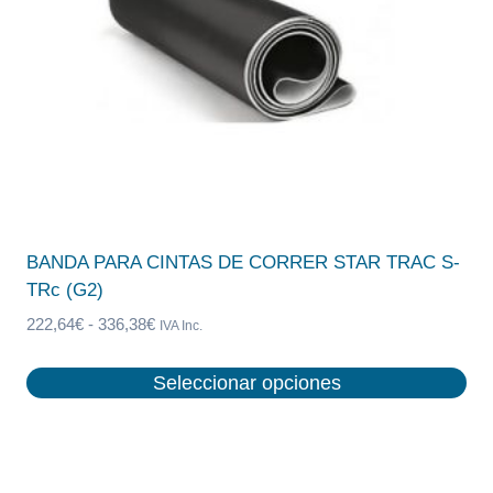
BANDA PARA CINTAS DE CORRER STAR TRAC S-
TRc (G2)
Rango
222,64
€
-
336,38
€
IVA Inc.
de
precios:
Seleccionar opciones
desde
Este
222,64€
producto
hasta
tiene
336,38€