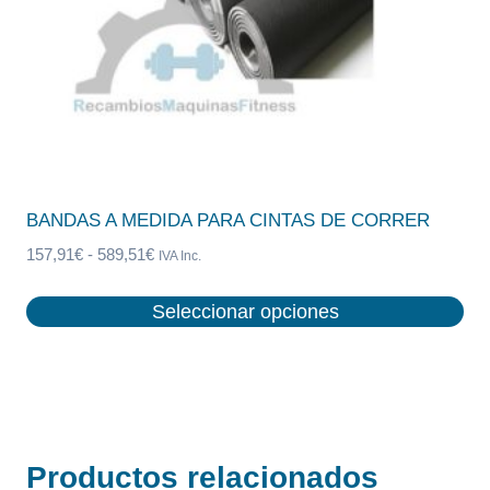
BANDAS A MEDIDA PARA CINTAS DE CORRER
Rango
157,91
€
-
589,51
€
IVA Inc.
de
precios:
Seleccionar opciones
desde
Este
157,91€
producto
hasta
tiene
589,51€
múltiples
variantes.
Productos relacionados
Las