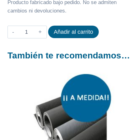
Producto fabricado bajo pedido. No se admiten
cambios ni devoluciones.
BANDA
Añadir al carrito
PARA
CINTA
También te recomendamos…
DE
CORRER
EXE
FITNESS
T600
cantidad