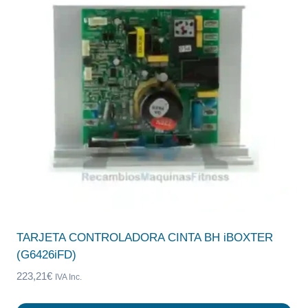
TARJETA CONTROLADORA CINTA BH iBOXTER
(G6426iFD)
223,21
€
IVA Inc.