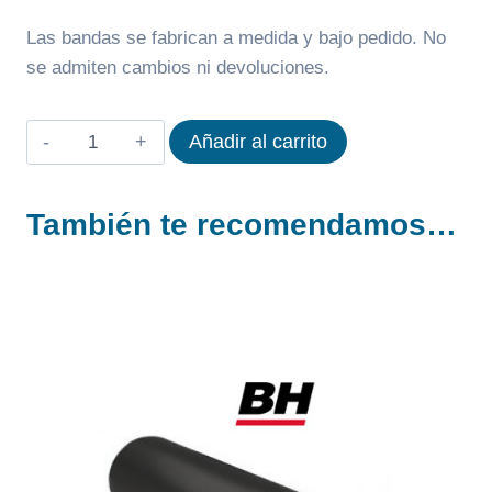
Las bandas se fabrican a medida y bajo pedido. No
se admiten cambios ni devoluciones.
BANDA
Añadir al carrito
PARA
CINTA
También te recomendamos…
CORRER
BH
RS2000
(G6514)
cantidad