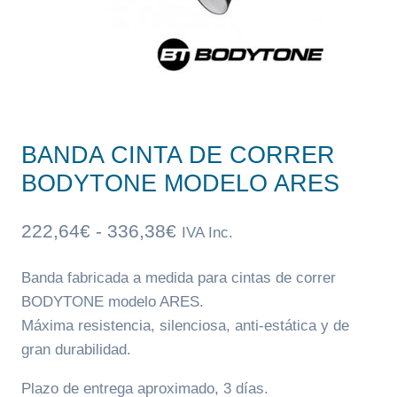
BANDA CINTA DE CORRER
BODYTONE MODELO ARES
Rango
222,64
€
-
336,38
€
IVA Inc.
de
Banda fabricada a medida para cintas de correr
precios:
BODYTONE modelo ARES.
desde
Máxima resistencia, silenciosa, anti-estática y de
222,64€
gran durabilidad.
hasta
Plazo de entrega aproximado, 3 días.