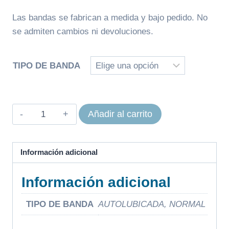
336,38€
Las bandas se fabrican a medida y bajo pedido. No
se admiten cambios ni devoluciones.
TIPO DE BANDA
BANDA
Añadir al carrito
CINTA
DE
CORRER
Información adicional
BODYTONE
Información adicional
MODELO
ARES
TIPO DE BANDA
AUTOLUBICADA, NORMAL
cantidad