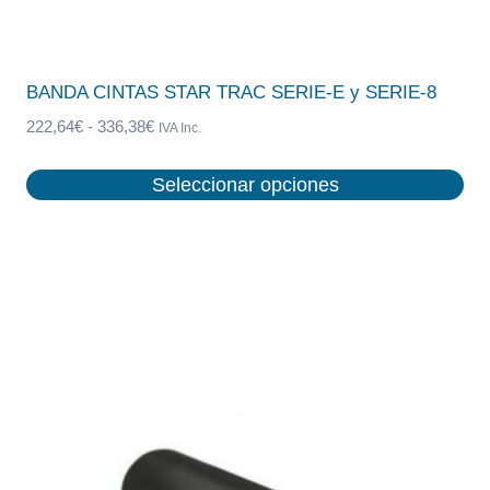
BANDA CINTAS STAR TRAC SERIE-E y SERIE-8
Rango
222,64
€
-
336,38
€
IVA Inc.
de
precios:
Seleccionar opciones
desde
Este
222,64€
producto
hasta
tiene
336,38€
múltiples
variantes.
Las
opciones
se
pueden
elegir