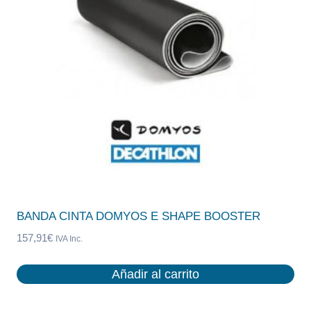
en
la
página
de
producto
BANDA CINTA DOMYOS E SHAPE BOOSTER
157,91
€
IVA Inc.
Añadir al carrito