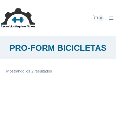
Saltar
al
contenido
0
PRO-FORM BICICLETAS
Ordenado
Mostrando los 2 resultados
por
popularidad