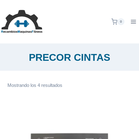
Saltar
al
contenido
0
PRECOR CINTAS
Ordenado
Mostrando los 4 resultados
por
popularidad