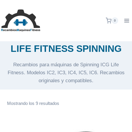
Saltar
al
contenido
0
LIFE FITNESS SPINNING
Recambios para máquinas de Spinning ICG Life
Fitness. Modelos IC2, IC3, IC4, IC5, IC6. Recambios
originales y compatibles.
Ordenado
Mostrando los 9 resultados
por
popularidad