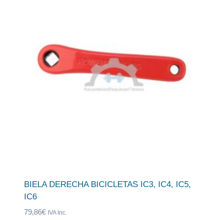
BIELA DERECHA BICICLETAS IC3, IC4, IC5,
IC6
79,86
€
IVA Inc.