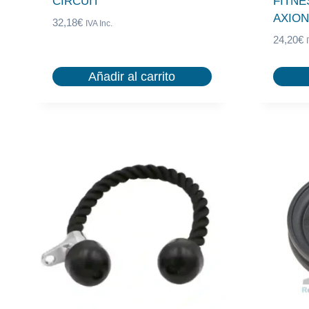
CIRCUIT
FITNE
AXION
32,18
€
IVA Inc.
24,20
€
Añadir al carrito