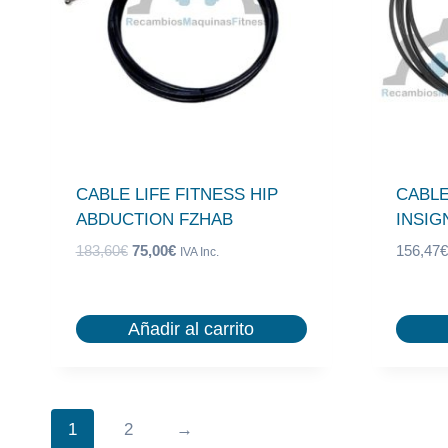
CABLE LIFE FITNESS HIP
CABLE
ABDUCTION FZHAB
INSIG
El
El
183,60
€
75,00
€
156,47
€
IVA Inc.
precio
precio
original
actual
era:
es:
Añadir al carrito
183,60€.
75,00€.
1
2
→