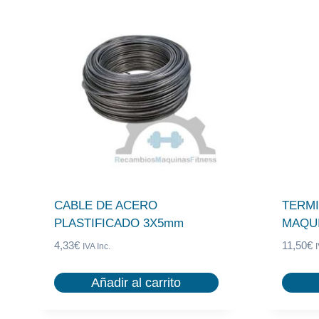
CABLE DE ACERO
TERMI
PLASTIFICADO 3X5mm
MAQU
4,33
€
11,50
€
IVA Inc.
I
Añadir al carrito